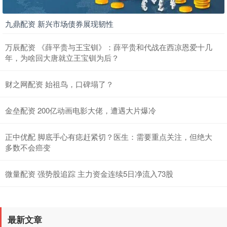
九鼎配资 新兴市场债券展现韧性
万辰配资 《薛平贵与王宝钏》：薛平贵和代战在西凉恩爱十几
年，为啥回大唐就立王宝钏为后？
财之网配资 始祖鸟，口碑塌了？
金垒配资 200亿动画电影大佬，遭遇大片爆冷
正中优配 脚底手心有痣赶紧切？医生：需要重点关注，但绝大
多数不会癌变
微量配资 强势股追踪 主力资金连续5日净流入73股
最新文章