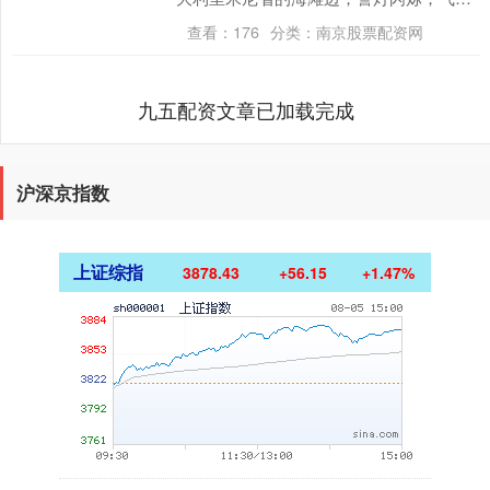
紧张得像电影大片。一个49岁的乌克兰男
查看：
176
分类：
南京股票配资网
人谢尔....
九五配资文章已加载完成
沪深京指数
上证综指
3878.43
+56.15
+1.47%