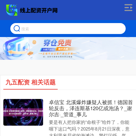
九五配资 相关话题
卓信宝 北溪爆炸嫌疑人被抓！德国首
轮反击，泽连斯基120亿或泡汤？_谢
尔吉·_管道_事儿
要是有人把你家的“命根子”给炸了，你能
咽下这口气吗？2025年8月21日深夜，意
大利里米尼省的海滩边，警灯闪烁，气氛