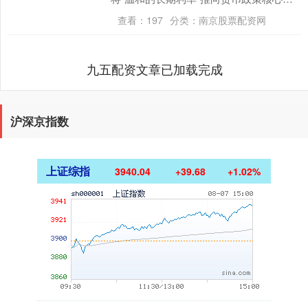
这可能颠覆华尔街数十年来奉行的投资规
查看：
197
分类：
南京股票配资网
则。 这一动向....
九五配资文章已加载完成
沪深京指数
上证综指
3940.04
+39.68
+1.02%