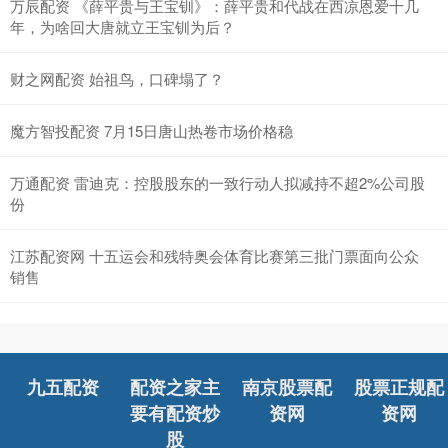
万辰配资 《薛平贵与王宝钏》：薛平贵和代战在西凉恩爱十几
年，为啥回大唐就立王宝钏为后？
财之网配资 始祖鸟，口碑塌了？
魔方智投配资 7月15日唐山热卷市场价格稳
万通配资 雷迪克：控股股东的一致行动人拟减持不超2%公司股
份
江苏配资网 十五运会和残特奥会体育比赛第三批门票面向公众
销售
九五配资
配资之家主
南京股票配
股票正规配
要有配资炒
资网
资网
股