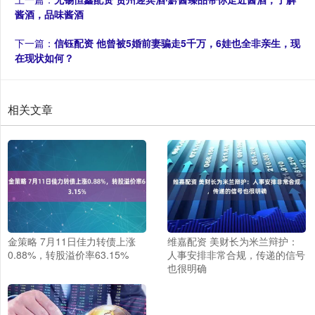
酱酒，品味酱酒
下一篇：
信钰配资 他曾被5婚前妻骗走5千万，6娃也全非亲生，现
在现状如何？
相关文章
金策略 7月11日佳力转债上涨
维嘉配资 美财长为米兰辩护：
0.88%，转股溢价率63.15%
人事安排非常合规，传递的信号
也很明确