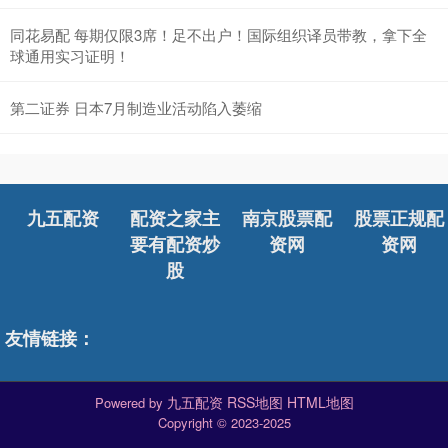
同花易配 每期仅限3席！足不出户！国际组织译员带教，拿下全
球通用实习证明！
第二证券 日本7月制造业活动陷入萎缩
九五配资
配资之家主
南京股票配
股票正规配
要有配资炒
资网
资网
股
友情链接：
九五配资
RSS地图
HTML地图
Powered by
Copyright
© 2023-2025