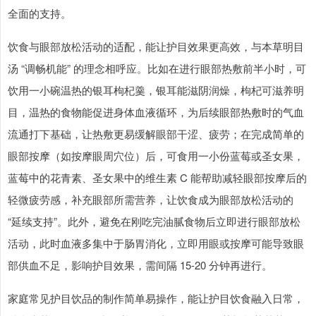
全面的支持。
饮食与眼部放松活动的适配，能让护目效果更高效，与本草明目
汤 “调畅机能” 的理念相呼应。比如在进行眼部热敷前半小时，可
饮用一小碗温热的银耳枸杞羹，银耳能滋阴润燥，枸杞可滋养明
目，温热的食物能促进身体血液循环，为后续眼部热敷时的气血
流通打下基础，让热敷更易缓解眼部干涩、疲劳；在完成简单的
眼部按摩（如按摩眼周穴位）后，可食用一小份蓝莓或圣女果，
蓝莓中的花青素、圣女果中的维生素 C 能帮助减轻眼部按摩后的
轻微疲劳感，补充眼部所需营养，让饮食成为眼部放松活动的
“延续支持”。此外，避免在刚吃完油腻食物后立即进行眼部放松
活动，此时血液多集中于肠胃消化，立即用眼或按摩可能导致眼
部供血不足，影响护目效果，需间隔 15-20 分钟再进行。
家庭常见护目饮品的制作简单易操作，能让护目饮食融入日常，