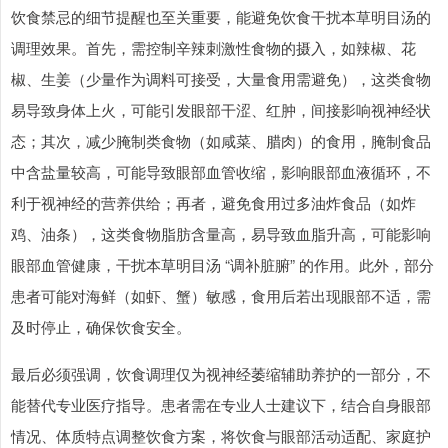
饮食禁忌的细节提醒也至关重要，能避免饮食干扰本草明目汤的
调理效果。首先，需控制辛辣刺激性食物的摄入，如辣椒、花
椒、生姜（少量作为调料可接受，大量食用需避免），这类食物
易导致身体上火，可能引发眼部干涩、红肿，间接影响视神经状
态；其次，减少腌制类食物（如咸菜、腊肉）的食用，腌制食品
中含盐量较高，可能导致眼部血管收缩，影响眼部血液循环，不
利于视神经的营养供给；再者，避免食用过多油炸食品（如炸
鸡、油条），这类食物脂肪含量高，易导致血脂升高，可能影响
眼部血管健康，干扰本草明目汤 “调补脏腑” 的作用。此外，部分
患者可能对海鲜（如虾、蟹）敏感，食用后若出现眼部不适，需
及时停止，确保饮食安全。
最后必须强调，饮食调理仅为视神经萎缩辅助养护的一部分，不
能替代专业医疗指导。患者需在专业人士建议下，结合自身眼部
情况、体质特点调整饮食方案，将饮食与眼部活动适配、家庭护