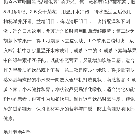
贴合本草明目汤 “温和滋养” 的需求。第一款推荐枸杞菊花茶，取
5-8 颗枸杞、3-5 朵干菊花，用温开水冲泡，待水温适宜后饮用，
枸杞滋养肝肾、益精明目，菊花清肝明目，二者搭配温和不刺
激，适合日常饮用，尤其适合长时间用眼后缓解疲劳；第二款为
胡萝卜苹果汁，将 1 根胡萝卜去皮切块、1 个苹果去核切块，放
入榨汁机中加少量温开水榨成汁，胡萝卜中的 β- 胡萝卜素与苹果
中的维生素相互搭配，既能补充营养，又能增加饮品口感，适合
作为早餐后的饮品或下午茶；第三款是南瓜小米饮，将少量南瓜
蒸熟后与煮好的小米粥一同放入破壁机打成糊状，南瓜富含 β- 胡
萝卜素，小米健脾和胃，糊状饮品更易消化吸收，适合消化功能
稍弱的患者，也可作为加餐饮用。制作这些饮品时需注意，避免
添加过多糖分，保持食材本身的营养与口感，防止高糖影响眼部
健康。
展开剩余41%