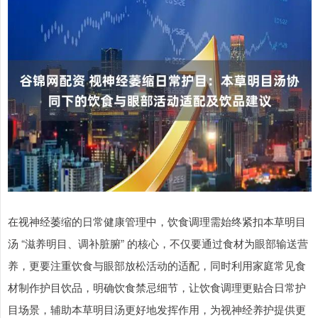
在视神经萎缩的日常健康管理中，饮食调理需始终紧扣本草明目
汤 “滋养明目、调补脏腑” 的核心，不仅要通过食材为眼部输送营
养，更要注重饮食与眼部放松活动的适配，同时利用家庭常见食
材制作护目饮品，明确饮食禁忌细节，让饮食调理更贴合日常护
目场景，辅助本草明目汤更好地发挥作用，为视神经养护提供更