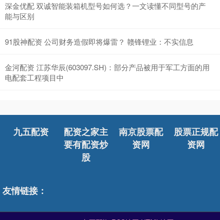
深金优配 双诚智能装箱机型号如何选？一文读懂不同型号的产
能与区别
91股神配资 ​公司财务造假即将爆雷？ 赣锋锂业：不实信息
金河配资 江苏华辰(603097.SH)：部分产品被用于军工方面的用
电配套工程项目中
九五配资
配资之家主
南京股票配
股票正规配
要有配资炒
资网
资网
股
友情链接：